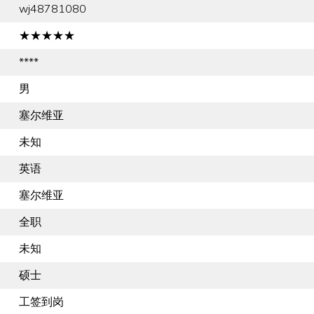
wj48781080
★★★★★
****
男
塞尔维亚
未知
英语
塞尔维亚
全职
未知
硕士
工签到岗