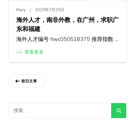
Mary
2023年7月25日
海外人才，南非外教，在广州，求职广
东和福建
海外人才编号 hwc050518375 推荐指数 …
查看更多
文
较旧文章
章
导
搜
航
索：