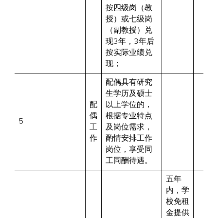
按四级岗（教
授）或七级岗
（副教授）兑
现3年，3年后
按实际业绩兑
现；
配偶具有研究
生学历及硕士
配
以上学位的，
偶
根据专业特点
5
工
及岗位需求，
作
酌情安排工作
岗位，享受同
工同酬待遇。
五年
内，学
校免租
金提供