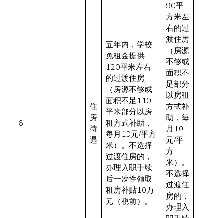
90平
方米左
右的过
渡住房
五年内，学校
（房源
免租金提供
不够或
120平米左右
面积不
的过渡住房
足部分
（房源不够或
以房租
面积不足110
住
方式补
平米部分以房
房
助，每
6
租方式补助，
待
月10
每月10元/平方
遇
元/平
米）。不选择
方
过渡住房的，
米）。
办理入职手续
不选择
后一次性领取
过渡住
租房补贴10万
房的，
元（税前）。
办理入