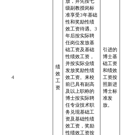
放，并先按七
级副教授岗标
准享受3年基础
性和奖励性绩
效工资待遇。3
年后按实际聘
任岗位发放基
础工资及基础
引进的
性绩效工资，
博士基
并按实际业绩
础工资
绩
发放奖励性绩
和绩效
效
4
效工资。来校
工资按
工
前已具有副高
照新进
资
及以上职称的
博士标
博士按实际聘
准发
任专业技术职
放。
务兑现基础工
资及基础性绩
效工资，奖励
性绩效工资按