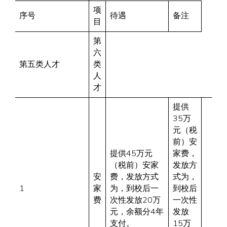
项
序号
待遇
备注
目
第
六
第五类人才
类
人
才
提供
35万
元（税
前）安
提供45万元
家费，
（税前）安家
发放方
安
费，发放方式
式为，
1
家
为，到校后一
到校后
费
次性发放20万
一次性
元，余额分4年
发放
支付。
15万