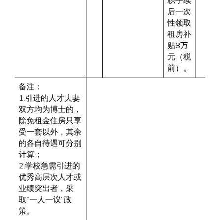
职手续
后一次
性领取
租房补
贴8万
元（税
前）。
备注：
1.引进的人才夫妻
双方均为博士的，
除免租金住房只享
受一套以外，其余
的各自待遇可分别
计算；
2.学校急需引进的
优秀高层次人才或
业绩突出者，采
取”一人一议”政
策。