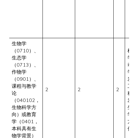
生物学
（0710）、
植物
生态学
学、
（0713）、
动物
作物学
学、
（0901）、
发酵
课程与教学
工
2
2
2
论
程、
（040102，
发育
生物科学方
生物
向）或教育
学等
学（0401，
方向
本科具有生
优先
物学背景）