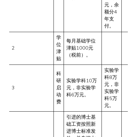
元，余
额分4
年支
付。
学
每月基础学位
位
2
津贴1000元
津
（税前）。
贴
实验学
科
科8万
研
实验学科10万
元，非
3
启
元，非实验学
实验学
动
科6万元。
科5万
费
元。
引进的博士基
础工资按照新
进博士标准发