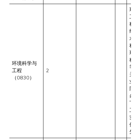
环境
工
程、
给排
水工
程、
环境
科学
环境科学与
等相
工程
2
关专
（0830）
业，
同等
条件
下有
工程
实践
优
先。