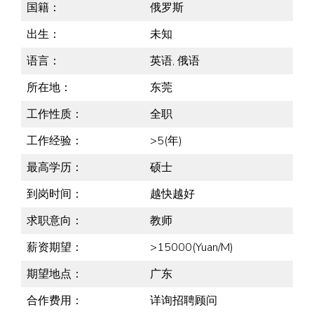
国籍：
俄罗斯
出生：
未知
语言：
英语, 俄语
所在地：
东莞
工作性质：
全职
工作经验：
>5(年)
最高学历：
硕士
到岗时间：
越快越好
求职意向：
教师
薪资期望：
>15000(Yuan/M)
期望地点：
广东
合作费用：
详询招聘顾问