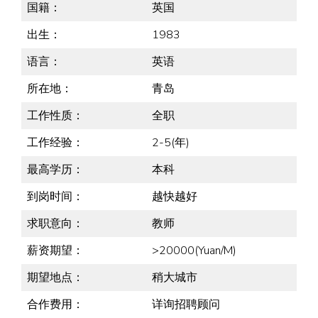
国籍：
英国
出生：
1983
语言：
英语
所在地：
青岛
工作性质：
全职
工作经验：
2-5(年)
最高学历：
本科
到岗时间：
越快越好
求职意向：
教师
薪资期望：
>20000(Yuan/M)
期望地点：
稍大城市
合作费用：
详询招聘顾问