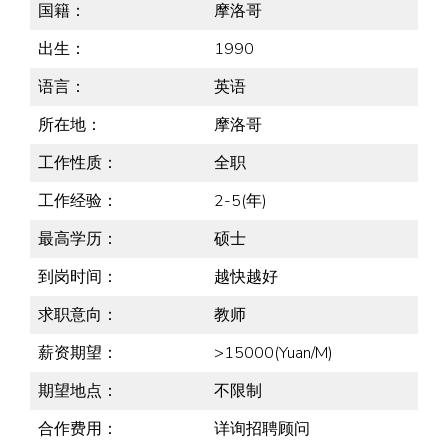
国籍：
摩洛哥
出生：
1990
语言：
英语
所在地：
摩洛哥
工作性质：
全职
工作经验：
2-5(年)
最高学历：
硕士
到岗时间：
越快越好
求职意向：
教师
薪资期望：
>15000(Yuan/M)
期望地点：
不限制
合作费用：
详询招聘顾问