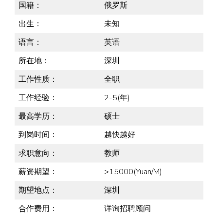
国籍：
俄罗斯
出生：
未知
语言：
英语
所在地：
深圳
工作性质：
全职
工作经验：
2-5(年)
最高学历：
硕士
到岗时间：
越快越好
求职意向：
教师
薪资期望：
>15000(Yuan/M)
期望地点：
深圳
合作费用：
详询招聘顾问