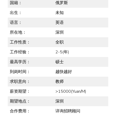
国籍：
俄罗斯
出生：
未知
语言：
英语
所在地：
深圳
工作性质：
全职
工作经验：
2-5(年)
最高学历：
硕士
到岗时间：
越快越好
求职意向：
教师
薪资期望：
>15000(Yuan/M)
期望地点：
深圳
合作费用：
详询招聘顾问