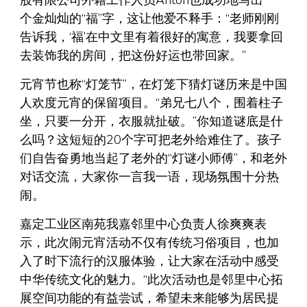
个金灿灿的“福”字，这让他爱不释手：“老师刚刚
告诉我，‘福’在中文里有着很好的寓意，我要拿回
去装饰我的房间，把这份好运也带回家。”
元宵节也称“灯笼节”，在灯笼下猜灯谜历来是中国
人欢度元宵的保留项目。“弟兄七八个，围着柱子
坐，只要一分开，衣服就扯破。”你知道谜底是什
么吗？这短短的20个字可把老外给难住了。孩子
们自告奋勇地当起了老外的“灯谜小师傅”，和老外
对话交流，大家你一言我一语，现场氛围十分热
闹。
嘉定工业区南苑我嘉邻里中心负责人徐爽爽表
示，此次闹元宵活动不仅有传统习俗项目，也加
入了时下流行的汉服体验，让大家在活动中感受
中华传统文化的魅力。“此次活动也是邻里中心拓
展空间功能的有益尝试，希望未来能够为居民提