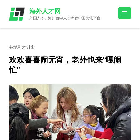
Skip
海外人才网
to
外国人才、海归留学人才求职中国资讯平台
content
(Press
Enter)
各地引才计划
欢欢喜喜闹元宵，老外也来“嘎闹
忙”