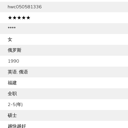
hwc050581336
★★★★★
****
女
俄罗斯
1990
英语, 俄语
福建
全职
2-5(年)
硕士
越快越好