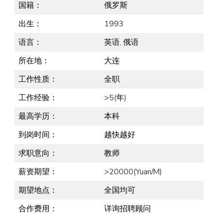
国籍：
俄罗斯
出生：
1993
语言：
英语, 俄语
所在地：
大连
工作性质：
全职
工作经验：
>5(年)
最高学历：
本科
到岗时间：
越快越好
求职意向：
教师
薪资期望：
>20000(Yuan/M)
期望地点：
全国均可
合作费用：
详询招聘顾问