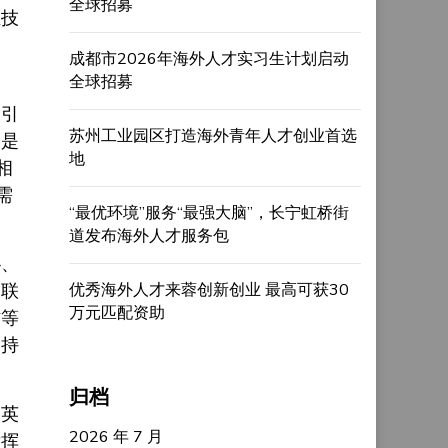
全球招募
业技
成都市2026年海外人才实习生计划启动
全球招募
局
同引
苏州工业园区打造海外青年人才创业首选
，是
地
相
需
“最优环境”服务“最强大脑”，长宁虹桥街
道发布海外人才服务包
协、
为联
优秀海外人才来蓉创新创业 最高可获30
万元匹配资助
作等
为持
归档
聚英
2026 年 7 月
发挥