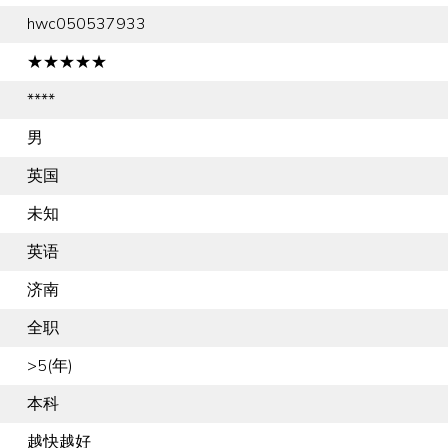
hwc050537933
★★★★★
****
男
英国
未知
英语
济南
全职
>5(年)
本科
越快越好