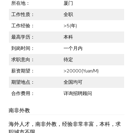
所在地：
厦门
工作性质：
全职
工作经验：
>5(年)
最高学历：
本科
到岗时间：
一个月内
求职意向：
待定
薪资期望：
>20000(Yuan/M)
期望地点：
全国均可
合作费用：
详询招聘顾问
南非外教
海外人才，南非外教，经验非常丰富，本科，求
职城市不限