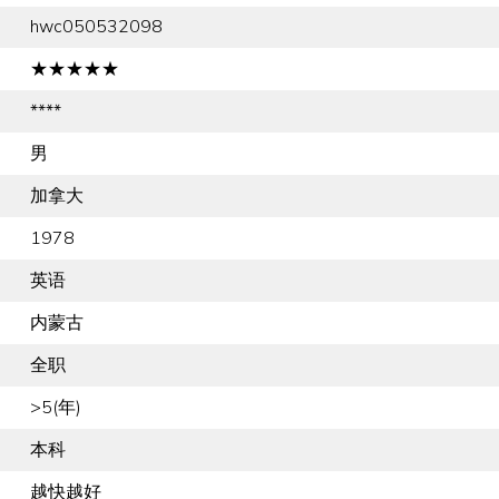
hwc050532098
★★★★★
****
男
加拿大
1978
英语
内蒙古
全职
>5(年)
本科
越快越好