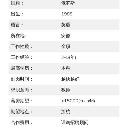
国籍：
俄罗斯
出生：
1988
语言：
英语
所在地：
安徽
工作性质：
全职
工作经验：
2-5(年)
最高学历：
本科
到岗时间：
越快越好
求职意向：
教师
薪资期望：
>15000(Yuan/M)
期望地点：
浙杭
合作费用：
详询招聘顾问