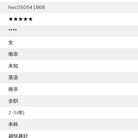
hwc050541868
★★★★★
****
女
南非
未知
英语
南非
全职
2-5(年)
本科
越快越好