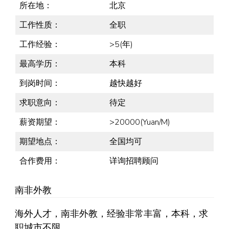
所在地：
北京
工作性质：
全职
工作经验：
>5(年)
最高学历：
本科
到岗时间：
越快越好
求职意向：
待定
薪资期望：
>20000(Yuan/M)
期望地点：
全国均可
合作费用：
详询招聘顾问
南非外教
海外人才，南非外教，经验非常丰富，本科，求
职城市不限