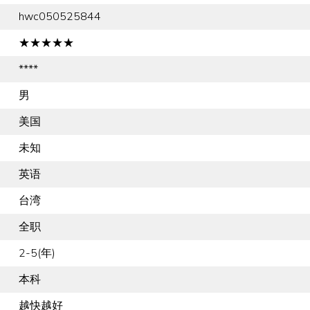
hwc050525844
★★★★★
****
男
美国
未知
英语
台湾
全职
2-5(年)
本科
越快越好