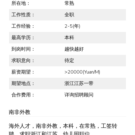
所在地：
常熟
工作性质：
全职
工作经验：
2-5(年)
最高学历：
本科
到岗时间：
越快越好
求职意向：
待定
薪资期望：
>20000(Yuan/M)
期望地点：
浙江江苏一带
合作费用：
详询招聘顾问
南非外教
海外人才，南非外教，本科，在常熟，工签转
聘，求职浙江和江苏，幼儿园职位