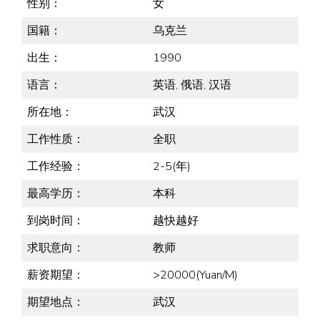
性别：
女
国籍：
乌克兰
出生：
1990
语言：
英语, 俄语, 汉语
所在地：
武汉
工作性质：
全职
工作经验：
2-5(年)
最高学历：
本科
到岗时间：
越快越好
求职意向：
教师
薪资期望：
>20000(Yuan/M)
期望地点：
武汉