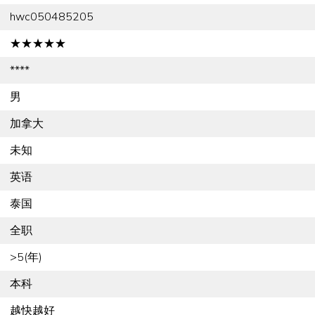
hwc050485205
★★★★★
****
男
加拿大
未知
英语
泰国
全职
>5(年)
本科
越快越好