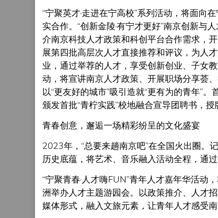
“宁聚英才·走进在宁高校”系列活动，将面向
实合作。“创新金陵·有宁才更好”南京创新与
介南京科技人才政策和科创平台合作需求，开
展第四批高层次人才直接推荐和评议，为人才
业，通过举荐的人才，享受创新创业、子女教
动，将宣讲南京人才政策、开展职场分享荟、举
以“更友好的城市”吸引造就“更有为的青年”
颁发首批“青柠实践”校地融合宣导团聘书，授
青春创意，邂逅一场精彩纷呈的文化盛宴
2023年，“总要来趟南京吧”在全国火出圈。记
历史底蕴，将艺术、音乐融入活动全程，通过
“宁聚青春·人才嗨FUN”青年人才嘉年华活
洲举办人才主题游园会。以政策推介、人才招
媒体形式，融入文旅元素，让青年人才感受南