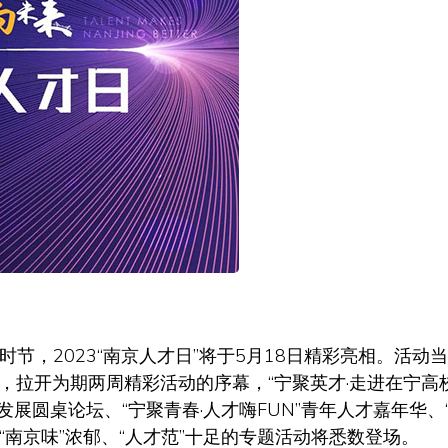
节，2023“南京人才日”将于5月18日精彩亮相。活动
，拉开为期两周精彩活动的序幕，“宁聚英才·走进在宁高校
发展圆桌论坛、“宁聚青春·人才嗨FUN”青年人才嘉年华、
项“南京味”浓郁、“人才范”十足的专题活动将悉数登场。