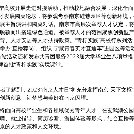
在宁高校开展走进对接活动，推动校地融合发展，深化全面
人才发展圆桌论坛，将参观考察南京硅巷园区等创新环境，
展主旨演讲和圆桌对话。南京市高层次举荐人才认定，
脱颖而出搭建绿色通道。被举荐人才的范围聚焦创新型
育、人才安居等人才扶持政策。“青柠实践”高校行系列活
办“直播荐岗”、组织“宁聚青春英才直通车”进园区等活
。首站活动还将发布共青团服务2023届大学毕业生八项举措
牌首批“青柠实践”实境课堂。
者了解到，2023“南京人才日”将充分发挥南京“天下文枢
创新创意，让梦想与美好在南京闪耀。
动，将面向高校毕业生和各领域优秀青年人才，在玄武湖公
聘、就业指导、简历诊断、游园体验等形式，结合直播
京的人才政策和人文环境。