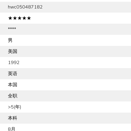
hwc050487182
★★★★★
****
男
美国
1992
英语
本国
全职
>5(年)
本科
8月