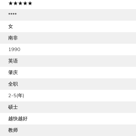
★★★★★
****
女
南非
1990
英语
肇庆
全职
2-5(年)
硕士
越快越好
教师