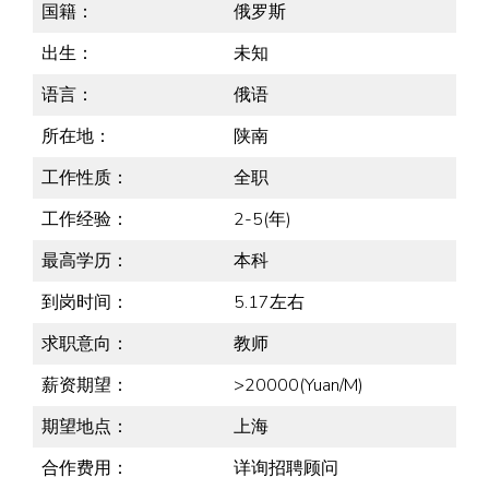
国籍：
俄罗斯
出生：
未知
语言：
俄语
所在地：
陕南
工作性质：
全职
工作经验：
2-5(年)
最高学历：
本科
到岗时间：
5.17左右
求职意向：
教师
薪资期望：
>20000(Yuan/M)
期望地点：
上海
合作费用：
详询招聘顾问