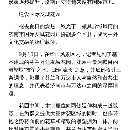
形象逐步提升，济南正变得越来越有国际范儿。
建设国际友城花园
褪去夏日的燥热，秋光下，颇具异域风情的
济南市国际友城花园正扮靓多个区县，成为中外
文化交融的物理载体。
9月13日，在华山风景区内，记者见到了基
本建成的芬兰万达友城花园。花园中最为瞩目的
雕塑取“友谊之水、源远流长”之意，其底部设计三
条绸带，彰显了芬兰和万达市人与自然和谐共生
的理念，并代表着济南市与万达市之间的深厚情
谊。
花园中间，木制座位向两侧延伸构成一道弧
形，在为群众提供大量休憩区域的同时，也作环
抱之势将面前的花草和精致的雕塑拥为一体。两
座对称布置的小桥南侧，芬兰万达市政府从当地