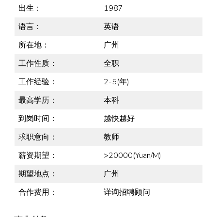
出生：
1987
语言：
英语
所在地：
广州
工作性质：
全职
工作经验：
2-5(年)
最高学历：
本科
到岗时间：
越快越好
求职意向：
教师
薪资期望：
>20000(Yuan/M)
期望地点：
广州
合作费用：
详询招聘顾问