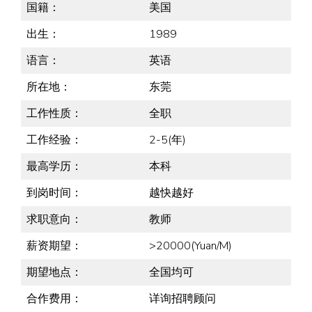
国籍：
美国
出生：
1989
语言：
英语
所在地：
东莞
工作性质：
全职
工作经验：
2-5(年)
最高学历：
本科
到岗时间：
越快越好
求职意向：
教师
薪资期望：
>20000(Yuan/M)
期望地点：
全国均可
合作费用：
详询招聘顾问