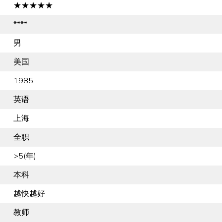
★★★★★
****
男
美国
1985
英语
上海
全职
>5(年)
本科
越快越好
教师