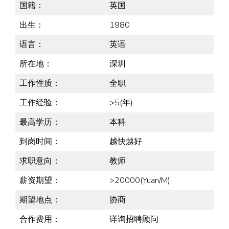
国籍：
英国
出生：
1980
语言：
英语
所在地：
深圳
工作性质：
全职
工作经验：
>5(年)
最高学历：
本科
到岗时间：
越快越好
求职意向：
教师
薪资期望：
>20000(Yuan/M)
期望地点：
协商
合作费用：
详询招聘顾问