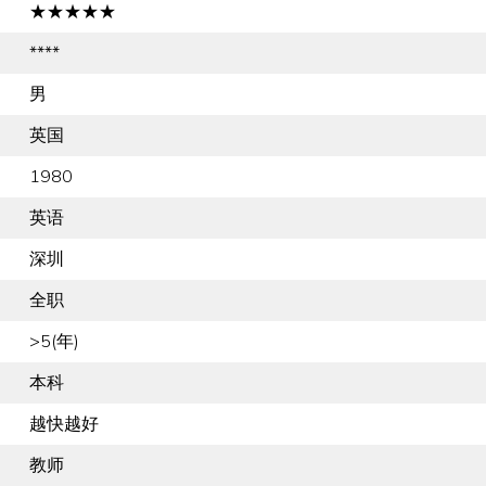
★★★★★
****
男
英国
1980
英语
深圳
全职
>5(年)
本科
越快越好
教师