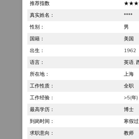
推荐指数
★★★
真实姓名：
****
性别：
男
国籍：
美国
出生：
1962
语言：
英语, 
所在地：
上海
工作性质：
全职
工作经验：
>5(年)
最高学历：
博士
到岗时间：
寒假过
求职意向：
教师