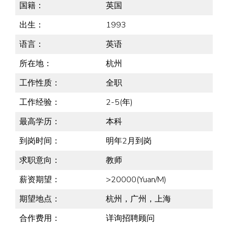
国籍：
英国
出生：
1993
语言：
英语
所在地：
杭州
工作性质：
全职
工作经验：
2-5(年)
最高学历：
本科
到岗时间：
明年2月到岗
求职意向：
教师
薪资期望：
>20000(Yuan/M)
期望地点：
杭州，广州，上海
合作费用：
详询招聘顾问