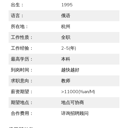
出生：
1995
语言：
俄语
所在地：
杭州
工作性质：
全职
工作经验：
2-5(年)
最高学历：
本科
到岗时间：
越快越好
求职意向：
教师
薪资期望：
>11000(Yuan/M)
期望地点：
地点可协商
合作费用：
详询招聘顾问