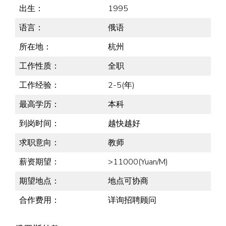
出生：
1995
语言：
俄语
所在地：
杭州
工作性质：
全职
工作经验：
2-5(年)
最高学历：
本科
到岗时间：
越快越好
求职意向：
教师
薪资期望：
>11000(Yuan/M)
期望地点：
地点可协商
合作费用：
详询招聘顾问