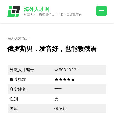
Skip
海外人才网
to
外国人才、海归留学人才求职中国资讯平台
content
(Press
Enter)
海外人才简历
俄罗斯男，发音好，也能教俄语
外教人才编号
wj50349324
推荐指数
★★★★★
真实姓名：
****
性别：
男
国籍：
俄罗斯