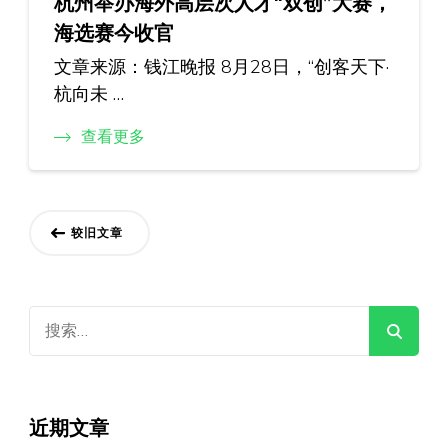
杭州举办海外高层次人才“双创”大赛，
海选赛今收官
文章来源：钱江晚报 8月28日，“创客天下·
杭向未 …
查看更多
文
较旧文章
章
导
搜
航
索：
近期文章