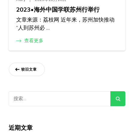
2023•海外中国学联苏州行举行
文章来源：荔枝网 近年来，苏州加快推动
“人到苏州必 …
查看更多
文
较旧文章
章
导
搜
航
索：
近期文章