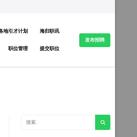
各地引才计划
海归职讯
发布招聘
职位管理
提交职位
搜
索：